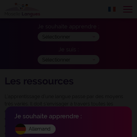
Tog
Je souhaite apprendre :
Je suis :
Les ressources
L'apprentissage d'une langue passe par des moyens
très variés. Il doit s'envisager à travers toutes les
compétences langagières, expressions et
Je souhaite apprendre :
compréhensions écrites et orales. Chaque apprenant a
des préférences et aptitudes propres ainsi que des
Allemand
domaines particuliers qu'il préfèrera maîtriser. Chercher